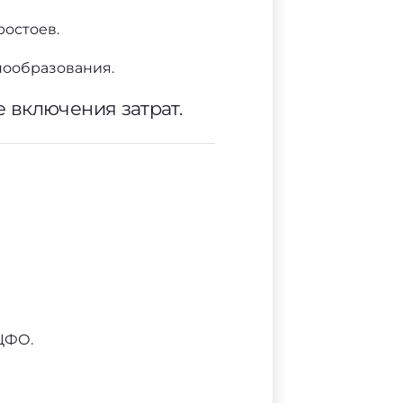
ростоев.
енообразования.
е включения затрат.
ЦФО.