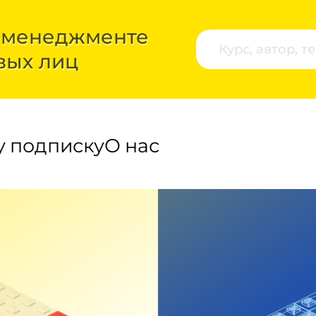
 менеджменте
вых лиц
у подписку
О нас