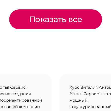
Показать все
х ты! Сервис.
Курс Виталия Анто
логия создания
"Ух ты! Сервис" – это
тоориентированной
мощный,
 в вашей компании
структурированный