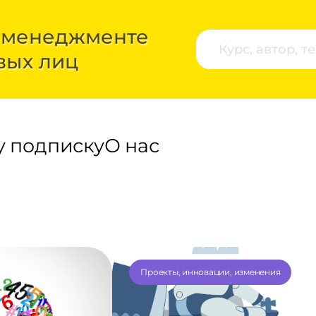
 менеджменте
вых лиц
у подписку
О нас
Проекты, инновации, изменения
0
года