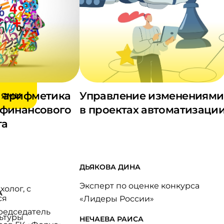
и –
ия
ловиях
ости
лями
 арифметика
Управление изменениями
 финансового
в проектах автоматизаци
та
ДЬЯКОВА ДИНА
Эксперт по оценке конкурса
холог, с
А
ся
«Лидеры России»
редседатель
ьтуры
НЕЧАЕВА РАИСА