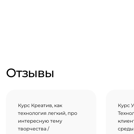
Отзывы
Курс Креатив, как
Курс У
технология легкий, про
Техно
интересную тему
клиен
творчества /
среды