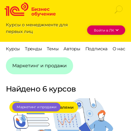
Курсы о менеджменте для
Войти в ЛК
первых лиц
Маркетинг и продажи
Найдено 6 курсов
Онлайн с преподавателями
Маркетинг и продажи